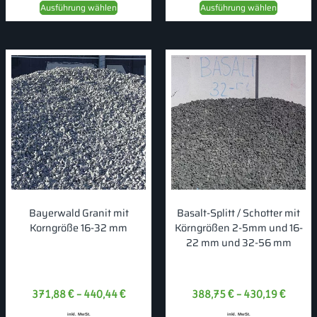
Ausführung wählen
Ausführung wählen
Bayerwald Granit mit
Basalt-Splitt / Schotter mit
Korngröße 16-32 mm
Körngrößen 2-5mm und 16-
22 mm und 32-56 mm
371,88
€
–
440,44
€
388,75
€
–
430,19
€
inkl. MwSt.
inkl. MwSt.