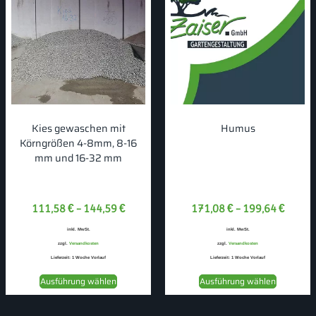
Kies gewaschen mit
Humus
Körngrößen 4-8mm, 8-16
mm und 16-32 mm
111,58
€
–
144,59
€
171,08
€
–
199,64
€
inkl. MwSt.
inkl. MwSt.
zzgl.
Versandkosten
zzgl.
Versandkosten
Lieferzeit:
1 Woche Vorlauf
Lieferzeit:
1 Woche Vorlauf
Ausführung wählen
Ausführung wählen