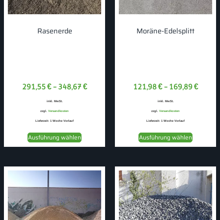
Rasenerde
Moräne-Edelsplitt
291,55
€
–
348,67
€
121,98
€
–
169,89
€
inkl. MwSt.
inkl. MwSt.
zzgl.
Versandkosten
zzgl.
Versandkosten
Lieferzeit:
1 Woche Vorlauf
Lieferzeit:
1 Woche Vorlauf
Ausführung wählen
Ausführung wählen