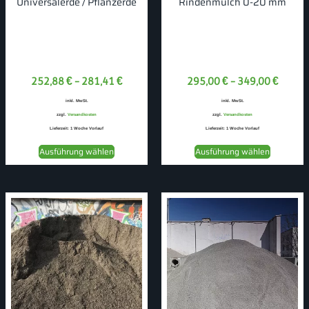
Universalerde / Pflanzerde
Rindenmulch 0-20 mm
252,88
€
–
281,41
€
295,00
€
–
349,00
€
inkl. MwSt.
inkl. MwSt.
zzgl.
Versandkosten
zzgl.
Versandkosten
Lieferzeit:
1 Woche Vorlauf
Lieferzeit:
1 Woche Vorlauf
Ausführung wählen
Ausführung wählen