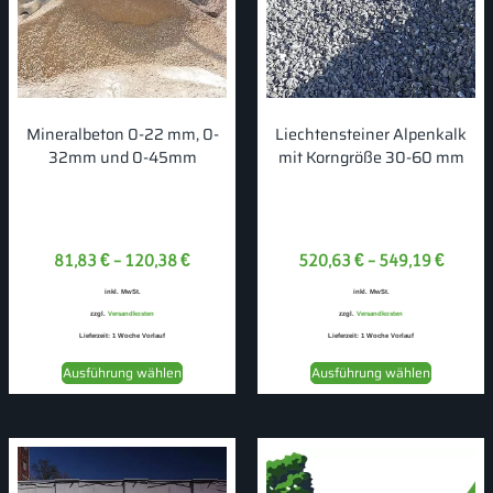
Mineralbeton 0-22 mm, 0-
Liechtensteiner Alpenkalk
32mm und 0-45mm
mit Korngröße 30-60 mm
81,83
€
–
120,38
€
520,63
€
–
549,19
€
inkl. MwSt.
inkl. MwSt.
zzgl.
Versandkosten
zzgl.
Versandkosten
Lieferzeit:
1 Woche Vorlauf
Lieferzeit:
1 Woche Vorlauf
Ausführung wählen
Ausführung wählen