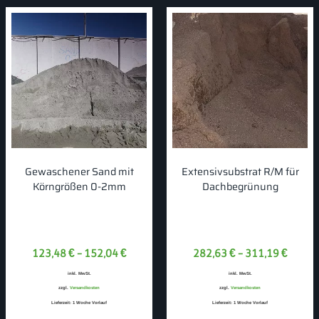
Gewaschener Sand mit
Extensivsubstrat R/M für
Körngrößen 0-2mm
Dachbegrünung
123,48
€
–
152,04
€
282,63
€
–
311,19
€
inkl. MwSt.
inkl. MwSt.
zzgl.
Versandkosten
zzgl.
Versandkosten
Lieferzeit:
1 Woche Vorlauf
Lieferzeit:
1 Woche Vorlauf